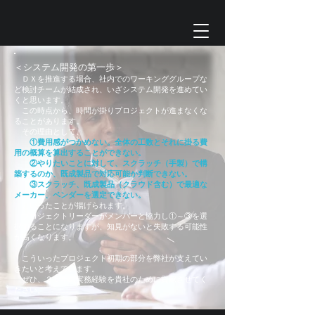
＜システム開発の第一歩＞
ＤＸを推進する場合、社内でのワーキンググループな
ど検討チームが結成され、いざシステム開発を進めてい
くと思います。
この時点から、時間が掛りプロジェクトが進まなくな
ることがあります。
その理由として、
①費用感がつかめない。全体の工数とそれに掛る費
用の概算を算出することができない。
②やりたいことに対して、スクラッチ（手製）で構
築するのか、既成製品で対応可能か判断できない。
③スクラッチ、既成製品（クラウド含む）で最適な
メーカー、ベンダーを選定できない。
といったことが揚げられます。
プロジェクトリーダーがメンバーと協力し①～③を選
択することになりますが、知見がないと失敗する可能性
が高くなります。
こういったプロジェクト初期の部分を弊社が支えてい
きたいと考えています。
ぜひ、２５年の実務経験を貴社のために貢献させてく
ださい。​