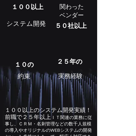
​１００以上
関わった
​ベンダー
システム開発
​５０社以上
​２５年の
１０の
​約束
実務経験
１００以上のシステム開発実績！
前職で２５年以上
ＩＴ関連の業務に従
事し、ＣＲＭ・名刺管理などの数千人規模
の導入やオリジナルのWEBシステムの
​開発