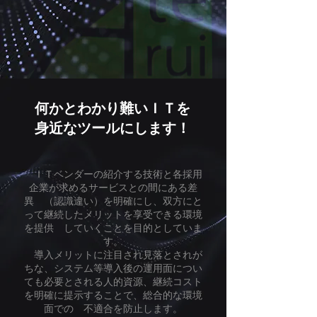
最適なＩＴ環境を実現する
​何かとわかり難いＩＴを
パートナー
​身近なツールにします！
ＩＴベンダーの紹介する技術と各採用
企業が求めるサービスとの間にある差
異 （認識違い）を明確にし、双方にと
って継続したメリットを享受できる環境
を提供 していくことを目的としていま
す。
導入メリットに注目され見落とされが
ちな、システム等導入後の運用面につい
ても必要とされる人的資源、継続コスト
を明確に提示することで、総合的な環境
面での 不適合を防止します。